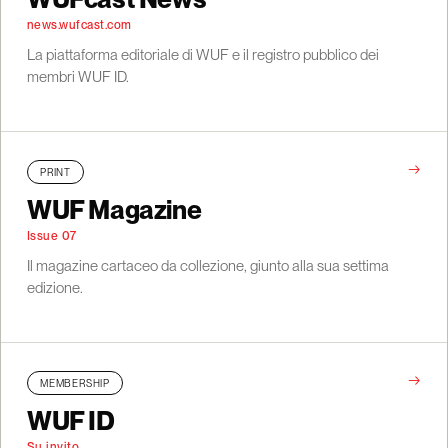
news.wufcast.com
La piattaforma editoriale di WUF e il registro pubblico dei
membri WUF ID.
→
PRINT
WUF Magazine
Issue 07
Il magazine cartaceo da collezione, giunto alla sua settima
edizione.
→
MEMBERSHIP
WUF ID
Su invito