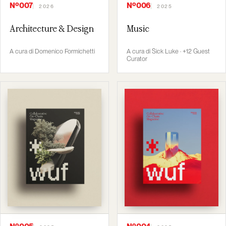
Nº007
Nº006
2026
2025
Architecture & Design
Music
A cura di Domenico Formichetti
A cura di Sick Luke · +12 Guest
Curator