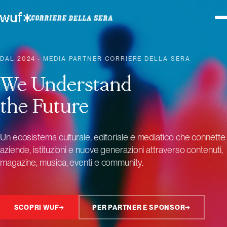
DAL 2024 · MEDIA PARTNER CORRIERE DELLA SERA
We Understand
the Future
Un ecosistema culturale, editoriale e mediatico che connette
aziende, istituzioni e nuove generazioni attraverso contenuti,
magazine, musica, eventi e community.
SCOPRI WUF
→
PER PARTNER E SPONSOR
→