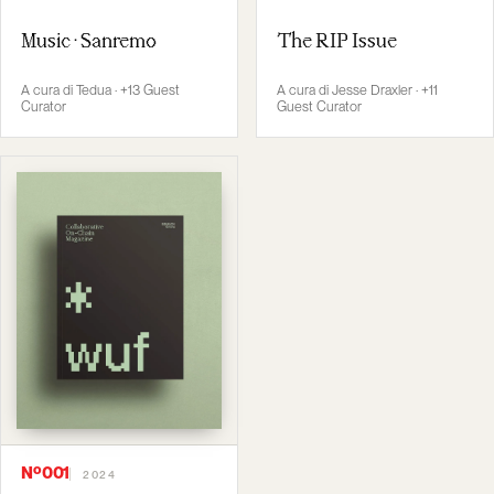
Music · Sanremo
The RIP Issue
A cura di Tedua · +13 Guest
A cura di Jesse Draxler · +11
Curator
Guest Curator
Nº001
2024