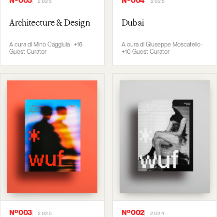
Nº005
Nº004
2025
2025
Architecture & Design
Dubai
A cura di Mino Caggiula · +16
A cura di Giuseppe Moscatello ·
Guest Curator
+10 Guest Curator
Nº003
Nº002
2025
2024