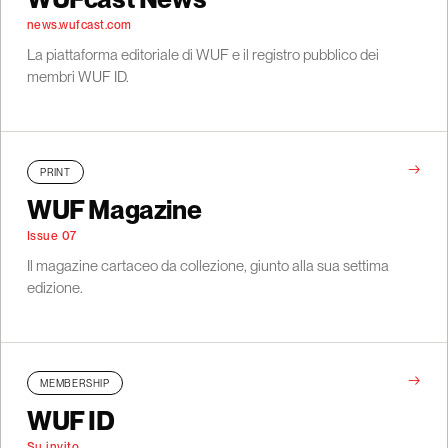
news.wufcast.com
La piattaforma editoriale di WUF e il registro pubblico dei
membri WUF ID.
→
PRINT
WUF Magazine
Issue 07
Il magazine cartaceo da collezione, giunto alla sua settima
edizione.
→
MEMBERSHIP
WUF ID
Su invito