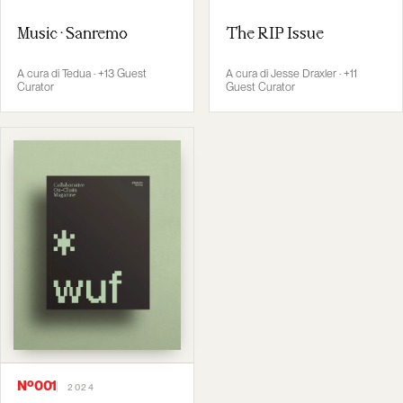
Music · Sanremo
The RIP Issue
A cura di Tedua · +13 Guest
A cura di Jesse Draxler · +11
Curator
Guest Curator
Nº001
2024