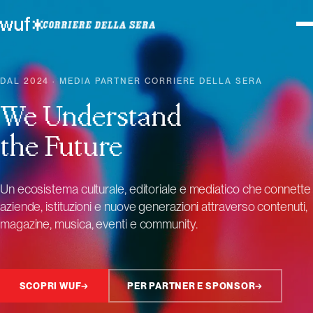
DAL 2024 · MEDIA PARTNER CORRIERE DELLA SERA
We Understand
the Future
Un ecosistema culturale, editoriale e mediatico che connette
aziende, istituzioni e nuove generazioni attraverso contenuti,
magazine, musica, eventi e community.
SCOPRI WUF
→
PER PARTNER E SPONSOR
→