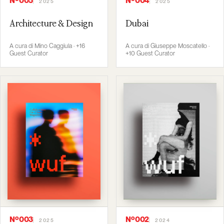
Nº005
Nº004
2025
2025
Architecture & Design
Dubai
A cura di Mino Caggiula · +16
A cura di Giuseppe Moscatello ·
Guest Curator
+10 Guest Curator
Nº003
Nº002
2025
2024