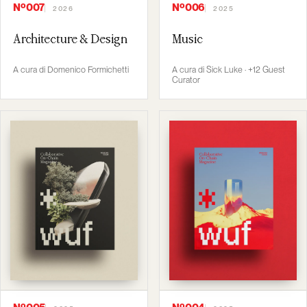
Nº007
Nº006
2026
2025
Architecture & Design
Music
A cura di Domenico Formichetti
A cura di Sick Luke · +12 Guest
Curator