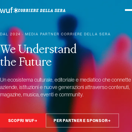
DAL 2024 · MEDIA PARTNER CORRIERE DELLA SERA
We Understand
the Future
Un ecosistema culturale, editoriale e mediatico che connette
aziende, istituzioni e nuove generazioni attraverso contenuti,
magazine, musica, eventi e community.
SCOPRI WUF
→
PER PARTNER E SPONSOR
→