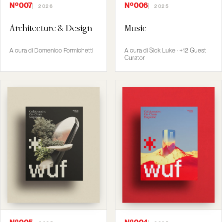
Nº007
Nº006
2026
2025
Architecture & Design
Music
A cura di Domenico Formichetti
A cura di Sick Luke · +12 Guest
Curator