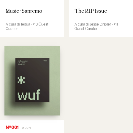
Music · Sanremo
The RIP Issue
A cura di Tedua · +13 Guest
A cura di Jesse Draxler · +11
Curator
Guest Curator
Nº001
2024