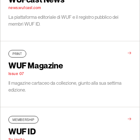
news.wufcast.com
La piattaforma editoriale di WUF e il registro pubblico dei
membri WUF ID.
→
PRINT
WUF Magazine
Issue 07
Il magazine cartaceo da collezione, giunto alla sua settima
edizione.
→
MEMBERSHIP
WUF ID
Su invito