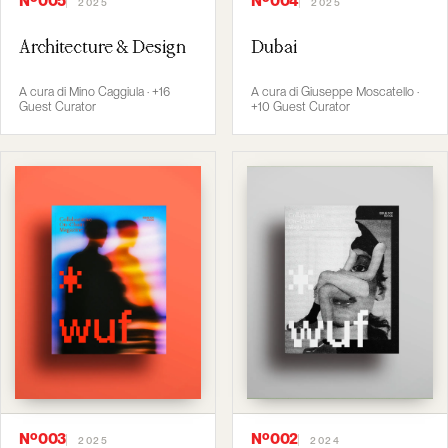
Nº005
Nº004
2025
2025
Architecture & Design
Dubai
A cura di Mino Caggiula · +16
A cura di Giuseppe Moscatello ·
Guest Curator
+10 Guest Curator
Nº003
Nº002
2025
2024