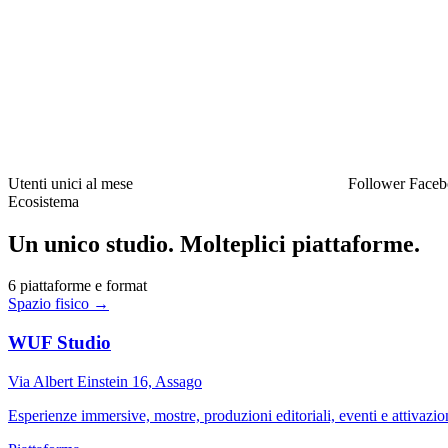
2025, che comprende banner dedicati, takeover, contenuti nativi e dis
sull’intero network Corriere.it e RCS.
29,1
MIO
3.8
MIO
Utenti unici al mese
Follower Face
Ecosistema
Un unico studio. Molteplici piattaforme.
6 piattaforme e format
Spazio fisico
→
WUF Studio
Via Albert Einstein 16, Assago
Esperienze immersive, mostre, produzioni editoriali, eventi e attivazio