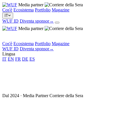
Media partner
Cos'è
Ecosistema
Portfolio
Magazine
IT
WUF ID
Diventa sponsor
→
Media partner
Cos'è
Ecosistema
Portfolio
Magazine
WUF ID
Diventa sponsor
→
Lingua
IT
EN
FR
DE
ES
Dal 2024 · Media Partner Corriere della Sera
We Unders