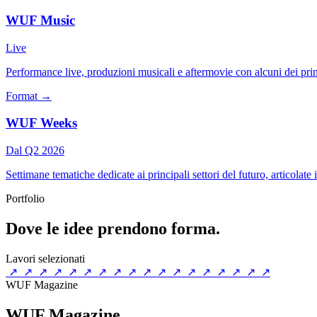
WUF Music
Live
Performance live, produzioni musicali e aftermovie con alcuni dei prin
Format
→
WUF Weeks
Dal Q2 2026
Settimane tematiche dedicate ai principali settori del futuro, articolate i
Portfolio
Dove le idee prendono forma.
Lavori selezionati
↗
↗
↗
↗
↗
↗
↗
↗
↗
↗
↗
↗
↗
↗
↗
↗
↗
↗
WUF Magazine
WUF Magazine