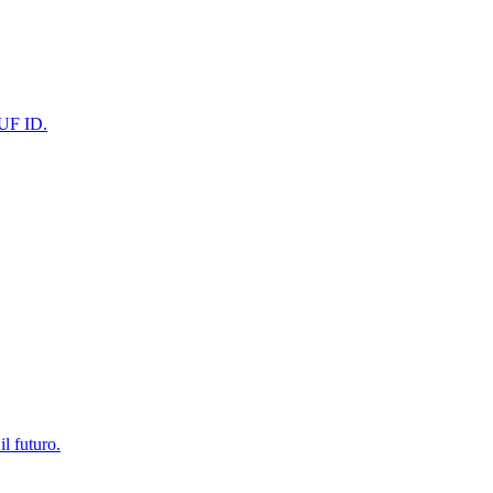
WUF ID.
l futuro.