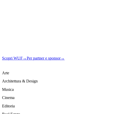
the Future
Un ecosistema culturale, editoriale e mediatico che connette aziende, i
generazioni attraverso contenuti, magazine, musica, eventi e communi
Scopri WUF
→
Per partner e sponsor
→
Arte
Architettura & Design
Musica
Cinema
Editoria