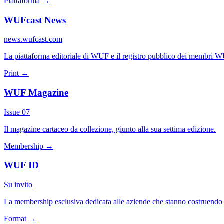
Piattaforma
→
WUFcast News
news.wufcast.com
La piattaforma editoriale di WUF e il registro pubblico dei membri 
Print
→
WUF Magazine
Issue 07
Il magazine cartaceo da collezione, giunto alla sua settima edizione.
Membership
→
WUF ID
Su invito
La membership esclusiva dedicata alle aziende che stanno costruendo i
Format
→