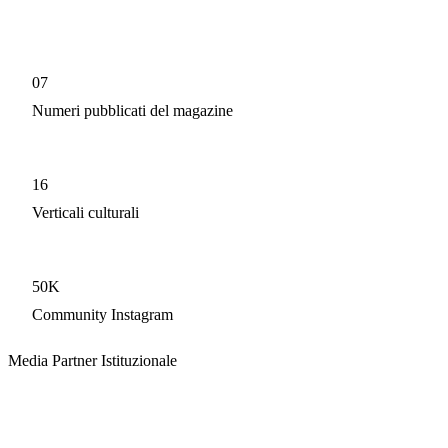
07
Numeri pubblicati del magazine
16
Verticali culturali
50K
Community Instagram
Media Partner Istituzionale
Distribuiti attraverso il principale quotidia
Una collaborazione editoriale di lungo periodo con Corriere della Sera