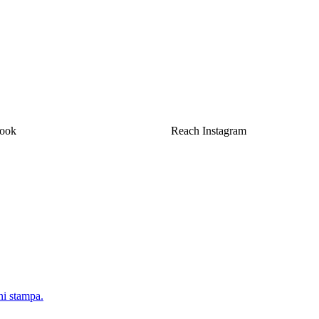
tribuzione
2.2
MIO
book
Reach Instagram
ni stampa.