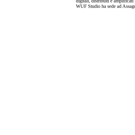
digitali, distribuiti e amplifica
WUF Studio ha sede ad Assago,
no italiano.
, avviata nel