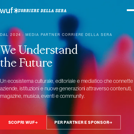
DAL 2024 · MEDIA PARTNER CORRIERE DELLA SERA
We Understand
the Future
Un ecosistema culturale, editoriale e mediatico che connette
aziende, istituzioni e nuove generazioni attraverso contenuti,
magazine, musica, eventi e community.
SCOPRI WUF
→
PER PARTNER E SPONSOR
→