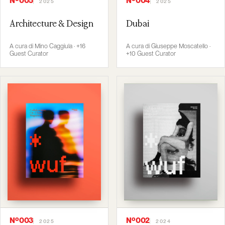
Nº005
Nº004
2025
2025
Architecture & Design
Dubai
A cura di Mino Caggiula · +16
A cura di Giuseppe Moscatello ·
Guest Curator
+10 Guest Curator
Nº003
Nº002
2025
2024