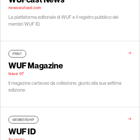
news.wufcast.com
La piattaforma editoriale di WUF e il registro pubblico dei
membri WUF ID.
→
PRINT
WUF Magazine
Issue 07
Il magazine cartaceo da collezione, giunto alla sua settima
edizione.
→
MEMBERSHIP
WUF ID
Su invito