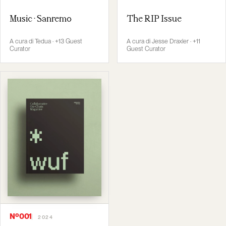
Music · Sanremo
The RIP Issue
A cura di Tedua · +13 Guest
A cura di Jesse Draxler · +11
Curator
Guest Curator
Nº001
2024