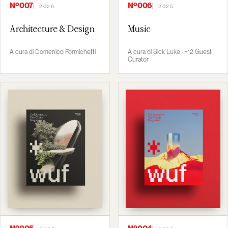
Nº007
Nº006
2026
2025
Architecture & Design
Music
A cura di Domenico Formichetti
A cura di Sick Luke · +12 Guest
Curator