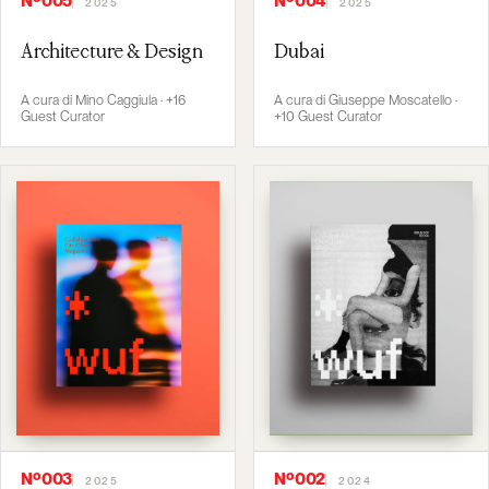
Nº005
Nº004
2025
2025
Architecture & Design
Dubai
A cura di Mino Caggiula · +16
A cura di Giuseppe Moscatello ·
Guest Curator
+10 Guest Curator
Nº003
Nº002
2025
2024