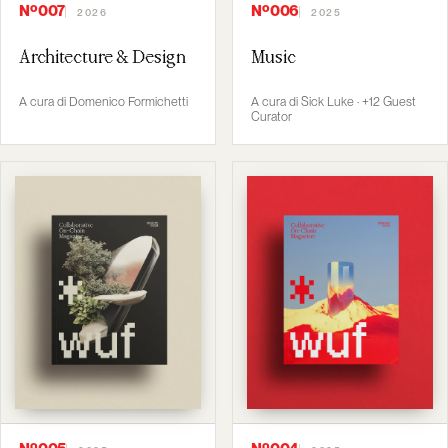
Nº007
Nº006
2026
2025
Architecture & Design
Music
A cura di Domenico Formichetti
A cura di Sick Luke · +12 Guest
Curator