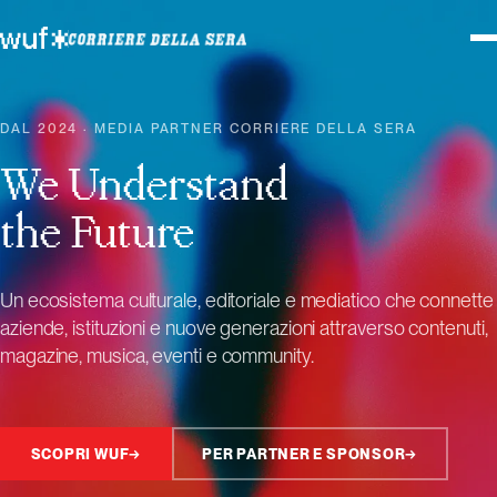
DAL 2024 · MEDIA PARTNER CORRIERE DELLA SERA
We Understand
the Future
Un ecosistema culturale, editoriale e mediatico che connette
aziende, istituzioni e nuove generazioni attraverso contenuti,
magazine, musica, eventi e community.
SCOPRI WUF
→
PER PARTNER E SPONSOR
→