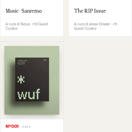
Music · Sanremo
The RIP Issue
A cura di Tedua · +13 Guest
A cura di Jesse Draxler · +11
Curator
Guest Curator
Nº001
2024