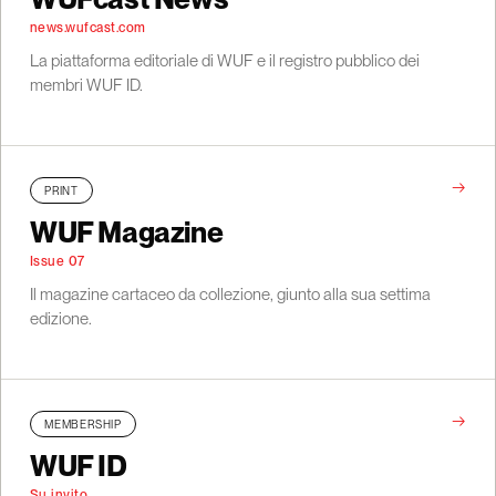
news.wufcast.com
La piattaforma editoriale di WUF e il registro pubblico dei
membri WUF ID.
→
PRINT
WUF Magazine
Issue 07
Il magazine cartaceo da collezione, giunto alla sua settima
edizione.
→
MEMBERSHIP
WUF ID
Su invito