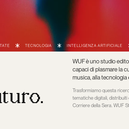
TECNOLOGIA
INTELLIGENZA ARTIFICIALE
HEALTH 
WUF è uno studio editor
capaci di plasmare la cu
musica, alla tecnologia e
uturo.
Trasformiamo questa ricerca
tematiche digitali, distribui
Corriere della Sera. WUF St