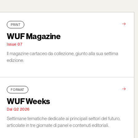
→
PRINT
WUF Magazine
Issue 07
Il magazine cartaceo da collezione, giunto alla sua settima
edizione.
→
FORMAT
WUF Weeks
Dal Q2 2026
Settimane tematiche dedicate ai principali settori del futuro,
articolate in tre giornate di panel e contenuti editoriali.