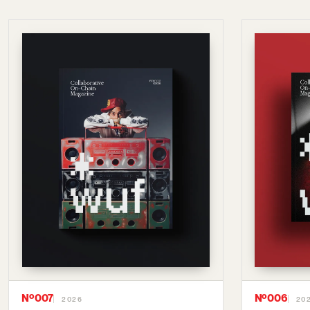
Nº007
Nº006
2026
20