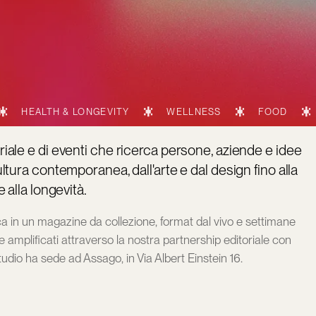
& LONGEVITY
WELLNESS
FOOD
BEAUTY
iale e di eventi che ricerca persone, aziende e idee
ltura contemporanea, dall'arte e dal design fino alla
 alla longevità.
 in un magazine da collezione, format dal vivo e settimane
ti e amplificati attraverso la nostra partnership editoriale con
udio ha sede ad Assago, in Via Albert Einstein 16.