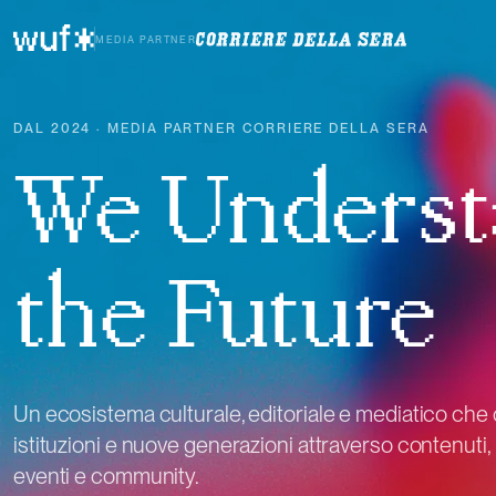
MEDIA PARTNER
DAL 2024 · MEDIA PARTNER CORRIERE DELLA SERA
We Unders
the Future
Un ecosistema culturale, editoriale e mediatico che
istituzioni e nuove generazioni attraverso contenuti
eventi e community.