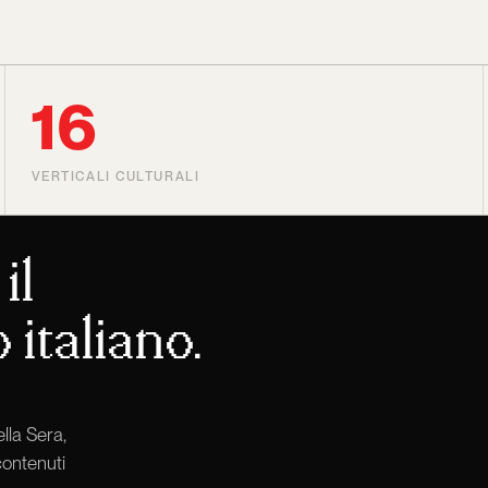
16
VERTICALI CULTURALI
il
 italiano.
lla Sera,
contenuti