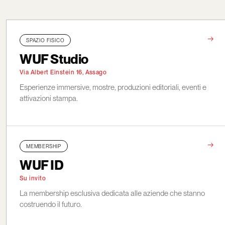
→
SPAZIO FISICO
WUF Studio
Via Albert Einstein 16, Assago
Esperienze immersive, mostre, produzioni editoriali, eventi e
attivazioni stampa.
→
MEMBERSHIP
WUF ID
Su invito
La membership esclusiva dedicata alle aziende che stanno
costruendo il futuro.