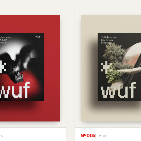
Nº005
25
2025