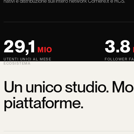
nativi e distribuzione sull’intero network Corriere.it e RCS.
29,1
3.8
MIO
UTENTI UNICI AL MESE
FOLLOWER F
ECOSISTEMA
Un unico studio. Mol
piattaforme.