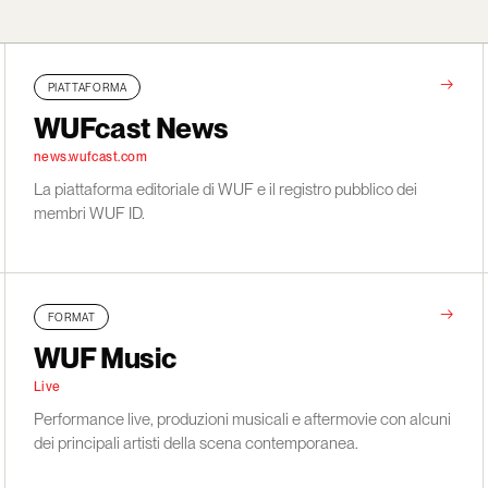
→
PIATTAFORMA
WUFcast News
news.wufcast.com
La piattaforma editoriale di WUF e il registro pubblico dei
membri WUF ID.
→
FORMAT
WUF Music
Live
Performance live, produzioni musicali e aftermovie con alcuni
dei principali artisti della scena contemporanea.