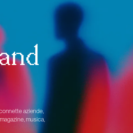
tand
 connette aziende,
, magazine, musica,