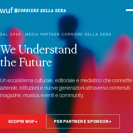
DAL 2024 · MEDIA PARTNER CORRIERE DELLA SERA
We Understand
the Future
Un ecosistema culturale, editoriale e mediatico che connette
aziende, istituzioni e nuove generazioni attraverso contenuti,
magazine, musica, eventi e community.
SCOPRI WUF
→
PER PARTNER E SPONSOR
→