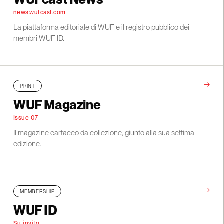
news.wufcast.com
La piattaforma editoriale di WUF e il registro pubblico dei
membri WUF ID.
→
PRINT
WUF Magazine
Issue 07
Il magazine cartaceo da collezione, giunto alla sua settima
edizione.
→
MEMBERSHIP
WUF ID
Su invito