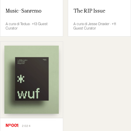
Music · Sanremo
The RIP Issue
A cura di Tedua · +13 Guest
A cura di Jesse Draxler · +11
Curator
Guest Curator
Nº001
2024