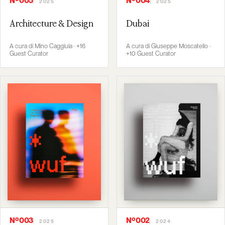
Nº005
Nº004
2025
2025
Architecture & Design
Dubai
A cura di Mino Caggiula · +16
A cura di Giuseppe Moscatello ·
Guest Curator
+10 Guest Curator
Nº003
Nº002
2025
2024