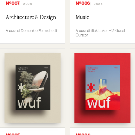
Nº007
Nº006
2026
2025
Architecture & Design
Music
A cura di Domenico Formichetti
A cura di Sick Luke · +12 Guest
Curator