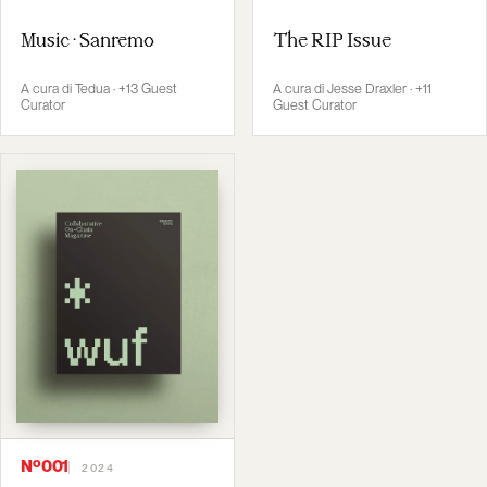
Music · Sanremo
The RIP Issue
A cura di Tedua · +13 Guest
A cura di Jesse Draxler · +11
Curator
Guest Curator
Nº001
2024