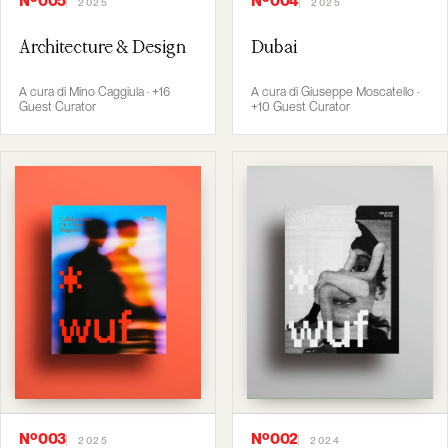
Nº005
Nº004
2025
2025
Architecture & Design
Dubai
A cura di Mino Caggiula · +16
A cura di Giuseppe Moscatello ·
Guest Curator
+10 Guest Curator
Nº003
Nº002
2025
2024