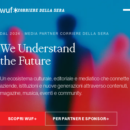
DAL 2024 · MEDIA PARTNER CORRIERE DELLA SERA
We Understand
the Future
Un ecosistema culturale, editoriale e mediatico che connette
aziende, istituzioni e nuove generazioni attraverso contenuti,
magazine, musica, eventi e community.
SCOPRI WUF
→
PER PARTNER E SPONSOR
→