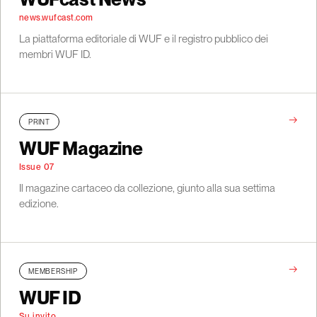
news.wufcast.com
La piattaforma editoriale di WUF e il registro pubblico dei
membri WUF ID.
→
PRINT
WUF Magazine
Issue 07
Il magazine cartaceo da collezione, giunto alla sua settima
edizione.
→
MEMBERSHIP
WUF ID
Su invito