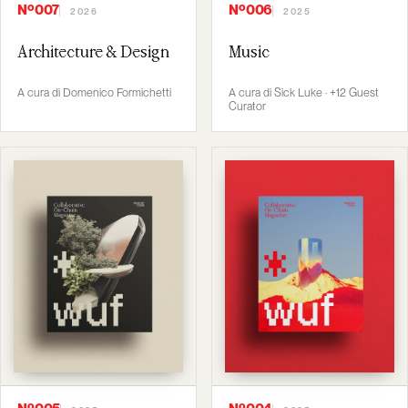
Nº007
Nº006
2026
2025
Architecture & Design
Music
A cura di Domenico Formichetti
A cura di Sick Luke · +12 Guest
Curator