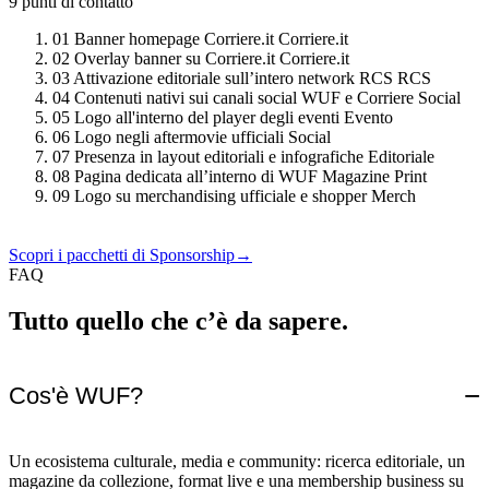
9 punti di contatto
01
Banner homepage Corriere.it
Corriere.it
02
Overlay banner su Corriere.it
Corriere.it
03
Attivazione editoriale sull’intero network RCS
RCS
04
Contenuti nativi sui canali social WUF e Corriere
Social
05
Logo all'interno del player degli eventi
Evento
06
Logo negli aftermovie ufficiali
Social
07
Presenza in layout editoriali e infografiche
Editoriale
08
Pagina dedicata all’interno di WUF Magazine
Print
09
Logo su merchandising ufficiale e shopper
Merch
Scopri i pacchetti di Sponsorship
→
FAQ
Tutto quello che c’è da sapere.
−
Cos'è WUF?
Un ecosistema culturale, media e community: ricerca editoriale, un
magazine da collezione, format live e una membership business su