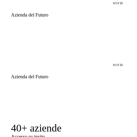
Mion
WUF ID
Azienda del Futuro
Etichette tessute, cartellini, accessori tessili e tessuti
personalizzati, interamente Made in Italy.
Dismart
WUF ID
Azienda del Futuro
Ripensa il rapporto tra brand e community all’interno del
retail.
40+ aziende
Accesso su invito