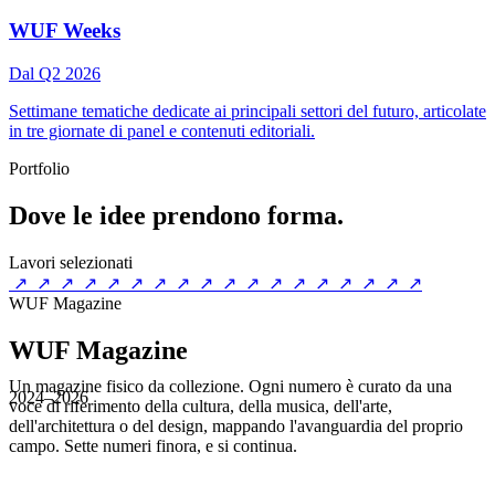
WUF Weeks
Dal Q2 2026
Settimane tematiche dedicate ai principali settori del futuro, articolate
in tre giornate di panel e contenuti editoriali.
Portfolio
Dove le idee prendono forma.
Lavori selezionati
↗
↗
↗
↗
↗
↗
↗
↗
↗
↗
↗
↗
↗
↗
↗
↗
↗
↗
WUF Magazine
WUF Magazine
Un magazine fisico da collezione. Ogni numero è curato da una
2024–2026
voce di riferimento della cultura, della musica, dell'arte,
dell'architettura o del design, mappando l'avanguardia del proprio
campo. Sette numeri finora, e si continua.