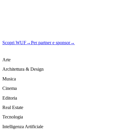
Un ecosistema culturale, editoriale e mediatico che connette aziende,
istituzioni e nuove generazioni attraverso contenuti, magazine,
musica, eventi e community.
Scopri WUF
→
Per partner e sponsor
→
Arte
Architettura & Design
Musica
Cinema
Editoria
Real Estate
Tecnologia
Intelligenza Artificiale