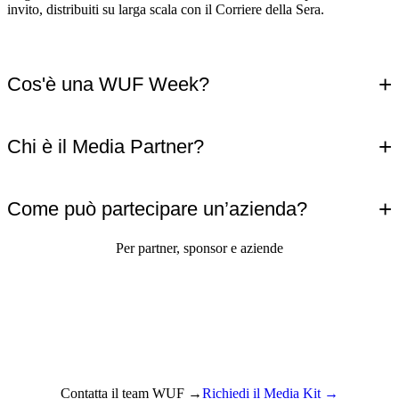
invito, distribuiti su larga scala con il Corriere della Sera.
+
Cos'è una WUF Week?
+
Chi è il Media Partner?
+
Come può partecipare un’azienda?
Per partner, sponsor e aziende
Costruiamo insieme il futuro.
Parla con il team WUF per scoprire WUF ID e le opportunità di
sponsorship delle WUF Weeks.
Contatta il team WUF
→
Richiedi il Media Kit
→