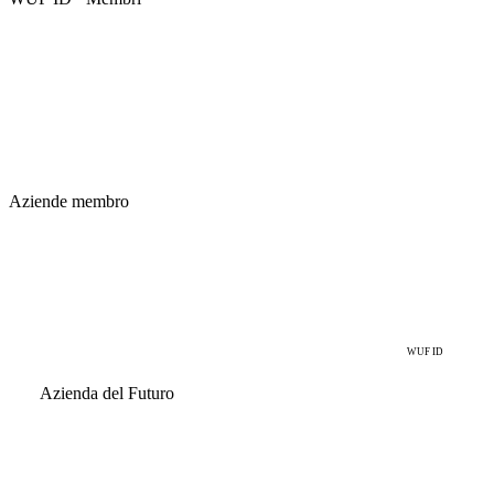
Le aziende con cui costruire il futuro.
I brand che stanno ridefinendo i rispettivi mercati sono già membri
di WUF ID. L’accesso è esclusivamente su invito.
40
+
Aziende membro
MIOO
WUF ID
Azienda del Futuro
Progetta gli strumenti con cui costruirà la prossima
generazione.