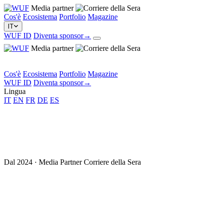
Media partner
Cos'è
Ecosistema
Portfolio
Magazine
IT
WUF ID
Diventa sponsor
→
Media partner
Cos'è
Ecosistema
Portfolio
Magazine
WUF ID
Diventa sponsor
→
Lingua
IT
EN
FR
DE
ES
Dal 2024 · Media Partner Corriere della Sera
We Understand
the Future