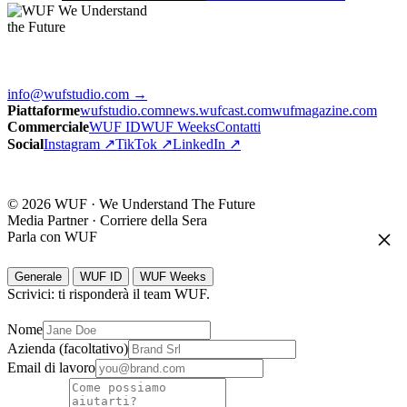
We Understand
the Future
info@wufstudio.com
→
Piattaforme
wufstudio.com
news.wufcast.com
wufmagazine.com
Commerciale
WUF ID
WUF Weeks
Contatti
Social
Instagram ↗
TikTok ↗
LinkedIn ↗
© 2026 WUF · We Understand The Future
Media Partner · Corriere della Sera
Parla con WUF
Generale
WUF ID
WUF Weeks
Scrivici: ti risponderà il team WUF.
Nome
Azienda (facoltativo)
Email di lavoro