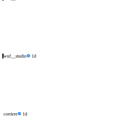
wuf__studio
1d
corriere
1d