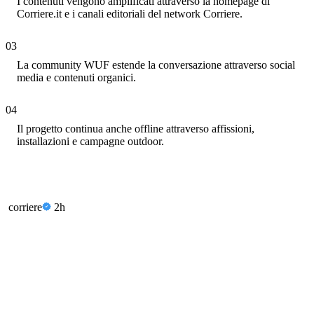
I contenuti vengono amplificati attraverso la homepage di
Corriere.it e i canali editoriali del network Corriere.
03
Community
La community WUF estende la conversazione attraverso social
media e contenuti organici.
04
Territorio
Il progetto continua anche offline attraverso affissioni,
installazioni e campagne outdoor.
corriere
2h