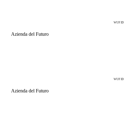
Valuart
WUF ID
Azienda del Futuro
Nuovi modelli all'intersezione tra arte e investimento.
Fakewhale
WUF ID
Azienda del Futuro
Ridefinisce il modo in cui arte e cultura digitale vengono
scoperte e valorizzate.