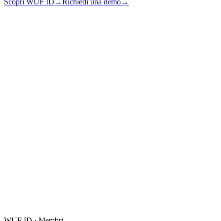
Scopri WUF ID
→
Richiedi una demo
→
01
Inserimento nel registro pubblico WUF ID su news.wufcast.com
02
Articolo dedicato e distribuzione editoriale attraverso WUF e
Corriere della Sera
03
Badge ufficiale “Azienda del Futuro”
04
Partecipazione come speaker e accesso a tutte le WUF Weeks
05
Accesso al programma editoriale “Shaping the Future”
WUF ID · Membri