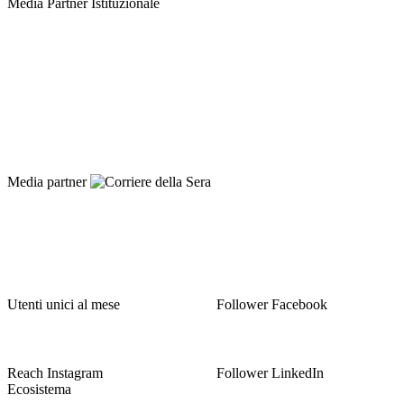
Media Partner Istituzionale
Distribuiti attraverso il principale
quotidiano italiano.
Una collaborazione editoriale di lungo periodo con Corriere della
Sera, avviata nel 2025, che comprende banner dedicati, takeover,
contenuti nativi e distribuzione sull’intero network Corriere.it e
RCS.
Media partner
29,1
MIO
3.8
MIO
Utenti unici al mese
Follower Facebook
2.2
MIO
198
K
Reach Instagram
Follower LinkedIn
Ecosistema